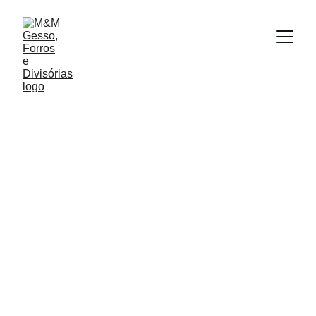
Projetos realizados
A seguir, apresentamos projetos de gesso, forro de
gesso, drywall e divisórias executados em São José
dos Campos, Jacareí, Caçapava e região. São mais
de 12 anos de experiência entregando acabamento
profissional e soluções sob medida para residências
e empresas.